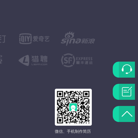
联
系
问
客
题
返
服
反
回
微信、手机制作简历