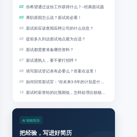
你希望通过这份工作获得什么？--经典面试题
02
离职原因怎么说？面试前必看！
03
面试前应该查阅应聘公司的什么信息？
04
提前多久到达面试地点最为合适？
05
面试都需要准备哪些资料？
06
面试遇熟人，要不要打招呼？
07
填写面试登记表有必要么？答案在这里！
08
如何回答面试官：“你未来3-5年的计划是什么”？
09
面试时薪资给的比预期低，怎样处理比较稳妥？
10
AI 智能简历
把经验，写进好简历