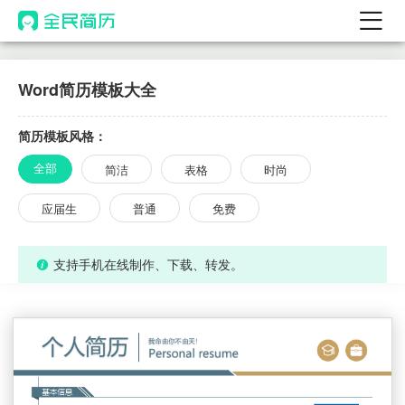
首页
Word简历模板大全
热门
AI 简历工具
AI 生成简历
简历模板风格：
AI 优化简历
简洁
表格
时尚
全部
AI 翻译简历
应届生
普通
免费
AI 诊断简历
支持手机在线制作、下载、转发。
AI 模拟面试
面试自我介绍
New
AI 职场工具
简历模板