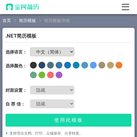
首页
简历模板
简历模板详情
首页
热门
AI 简历工具
.NET简历模板
AI 生成简历
免费制作简历
选择语言：
AI 优化简历
选择颜色：
AI 翻译简历
AI 诊断简历
AI 模拟面试
封面设置：
面试自我介绍
自 荐 信：
New
AI 职场工具
使用此模板
简历模板
支持导出文档、打印、云端保存、分享转发。