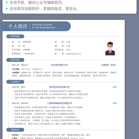
简历教程
支持手机、微信公众号编辑简历。
支持简历加密防护，零骚扰电话，更安全。
登录 / 注册
个人简历
PERSONAL RESUME
我一直在努力成为更好的自己
基本信息
姓 名
： 全民简历
年 龄
： 31岁
性 别
： 男
籍 贯
： 上海
工作年限
： 6年经验
求职岗位
： .NET
联系电话
： 15388888883
邮 箱
： qmjianli@qq.com
教育背景
2012-09
~
2016-07
全民简历师范大学
工商管理（
本科
）
专业成绩：
GPA 3.66/4 （专业前5%）
主修课程：
基础会计学、货币银行学、统计学、经济法概论、财务会计学、管理学原理、组织行为学、市场营销学、国际贸
易理论、国际贸易实务、人力资源开发与管理、财务管理学、企业经营战略概论、质量管理学、西方经济学等等。
工作经历
2018-09
~
至今
全民简历科技有限公司
.NET
拥负责本部的行政人事管理和日常事务，协助总监搞好各部门之间的综合协调。
负责日常行政事务管理，包括文件归档、办公用品采购与分发，确保办公环境整洁有序。
负责公司日常行政事务统筹，涵盖文件收发归档、办公设备维护及办公环境优化。
2016-09
~
2018-08
上海斧掌网络科技有限公司
.NET
热情接待来访宾客，合理安排接待流程，协调相关部门对接，展现公司良好形象;
负责公司总部的来访客户接待工作，负责引导和介绍公司的分布情况；
负责中心的行政事务，公司班车管理、负责建立员工归属感及前台管理；
严格管理办公用品，做好采购计划、库存盘点与发放登记，有效控制成本；
督导公司各项行政、人事制度、员工福利、生日以及公司各种宴会活动的执行；
负责招聘工作，制定公司的人力资源发展计划，确保人才梯队发展和人才储备；
技能特长
语言能力：
大学英语6级证书，荣获全国大学生英语竞赛一等奖，能够熟练的进行交流、读写。
计算机：
计算机二级证书，熟练操作windows平台上的各类应用软件，如Word、Excel。