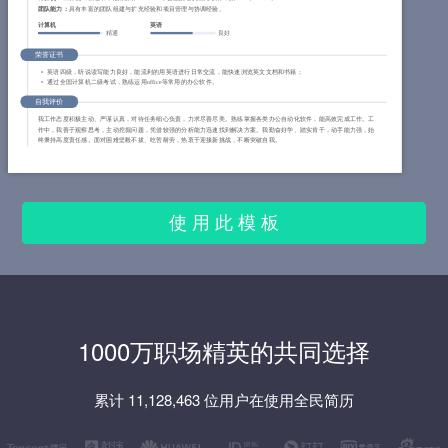
团队能力：
具有丰富的团队组建与扩充经验和项目管理与协调经验。
计算机
英语
精通
良好
荣誉证书
英语四级，听说读写能力良好，能流利的用英语进行日常交流，能快速浏览英文文档和书籍；
通过全国计算机二级考试，熟练运用office等常用的办公软件。
自我评价
我工作态度积极主动、严谨认真，对待任务细心负责，力求尽善尽美。熟练掌握各类办公自动化软件，能高效完成工作。工
作中，我善于观察思考，主动挖掘问题，凭借较强的分析能力迅速找到解决方案。我勤奋好学、踏实肯干，动手能力强，始
终秉持高度责任感。面对困难坚毅不拔、吃苦耐劳，热衷于迎接新挑战，不断突破自我。
使 用 此 模 板
1000万职场精英的共同选择
累计 11,128,463 位用户在使用全民简历