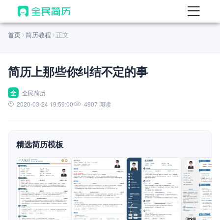
首页
首页
简历教程
正文
热门
AI 简历工具
简历上那些你纠结不定的事
AI 生成简历
AI 优化简历
全
全民简历
2020-03-24 19:59:00
4907 阅读
AI 翻译简历
AI 诊断简历
精选简历模板
AI 模拟面试
面试自我介绍
New
AI 职场工具
简历模板
查看模板
查看模板
查看模板
查看模板