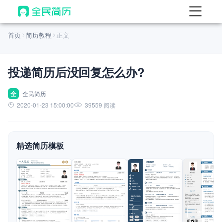
首页
首页
简历教程
正文
热门
AI 简历工具
投递简历后没回复怎么办?
AI 生成简历
AI 优化简历
全
全民简历
2020-01-23 15:00:00
39559 阅读
AI 翻译简历
AI 诊断简历
精选简历模板
AI 模拟面试
面试自我介绍
New
AI 职场工具
简历模板
查看模板
查看模板
查看模板
查看模板