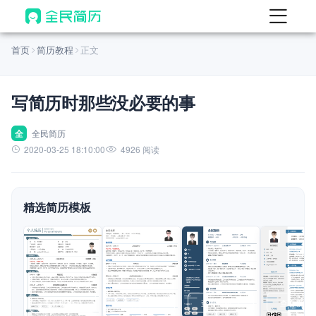
首页
首页
简历教程
正文
热门
AI 简历工具
写简历时那些没必要的事
AI 生成简历
AI 优化简历
全
全民简历
2020-03-25 18:10:00
4926 阅读
AI 翻译简历
AI 诊断简历
精选简历模板
AI 模拟面试
面试自我介绍
New
AI 职场工具
简历模板
查看模板
查看模板
查看模板
查看模板