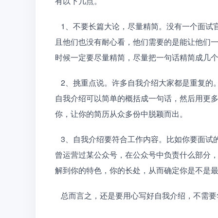
有以下几点。
   1、不要长篇大论，尽量精简。没有一个面试官会希望看到自我介绍是长篇大论的叙述。他们不愿意看并
且他们也没有耐心看，他们需要的是能让他们
时候一定要尽量精简，尽量把一句话精简成几
   2、挑重点说。许多自我介绍大家都是重复的。面试官看多了自然也就会产生抵触心理，所以这些共性的
自我介绍可以简单的概括成一句话，然后用更
你，让你的简历从众多份中脱颖而出。
   3、自我介绍要符合工作内容。比如你要面试的是新媒体岗位的职业。那么你在自我介绍部分可以写。我
曾运营过某公众号，在公众号中负责什么部分
解到你的特色，你的长处，从而确定你是不是
   总而言之，还是要用心写好自我介绍，不