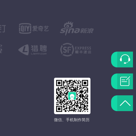
联
系
问
客
题
返
服
反
回
微信、手机制作简历
馈
顶