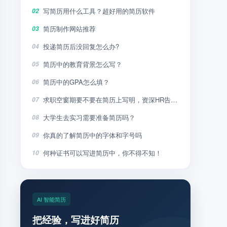
写简历用什么工具？超好用的简历软件
02
简历制作网站推荐
03
投递简历后没回复怎么办?
04
简历中的教育背景怎么写？
05
简历中的GPA怎么填？
06
求职空窗期要不要在简历上写明，资深HR告诉你
07
大学生去实习需要准备简历吗？
08
你真的了解简历中的字体和字号吗
09
何种证书可以写进简历中，你不得不知！
10
AI 智能简历
把经验，写进好简历