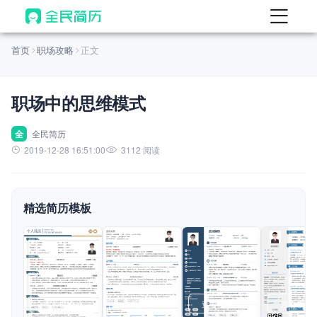
首页
首页
职场攻略
正文
热门
AI 简历工具
职场中的思维模式
AI 生成简历
AI 优化简历
全
全民简历
2019-12-28 16:51:00
3112 阅读
AI 翻译简历
AI 诊断简历
精选简历模板
AI 模拟面试
面试自我介绍
New
AI 职场工具
简历模板
查看模板
查看模板
查看模板
查看模板