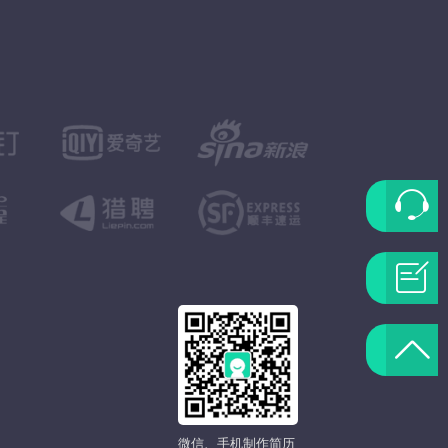
联
系
问
客
题
返
服
反
回
馈
微信、手机制作简历