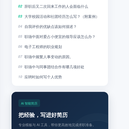
辞职后又二次回来工作的人会面临什么
02
大学校园活动和社团经历怎么写？（附案例）
03
自我评价的优缺点该如何描述？
04
职场中面对爱占小便宜的领导应该怎么办？
05
电子工程师的职业规划
06
职场中频繁人事变动的原因。
07
职场中与同事团结合作有哪几项好处
09
应聘时如何写个人优势
10
AI 智能简历
把经验，写进好简历
专业模板与 AI 工具，帮你更高效地完成求职准备。