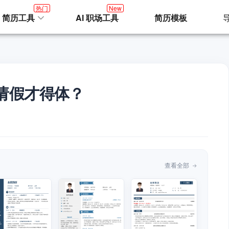
热门
New
I 简历工具
AI 职场工具
简历模板
请假才得体？
查看全部