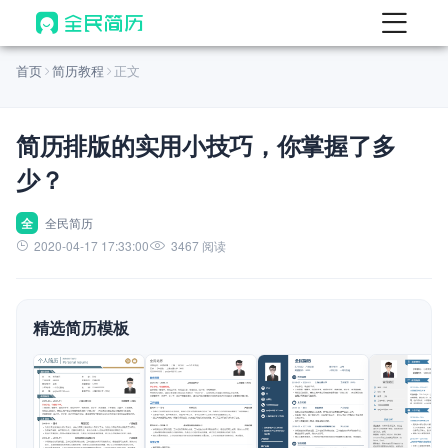
首页
首页
简历教程
正文
热门
AI 简历工具
简历排版的实用小技巧，你掌握了多
AI 生成简历
少？
AI 优化简历
AI 翻译简历
全
全民简历
2020-04-17 17:33:00
3467 阅读
AI 诊断简历
AI 模拟面试
精选简历模板
面试自我介绍
New
AI 职场工具
简历模板