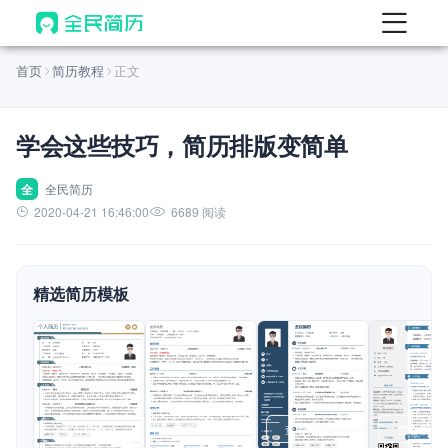
首页
首页
简历教程
正文
热门
AI 简历工具
学会这些技巧，简历排版变简单
AI 生成简历
AI 优化简历
全
全民简历
2020-04-21 16:46:00
6689 阅读
AI 翻译简历
AI 诊断简历
精选简历模板
AI 模拟面试
面试自我介绍
New
AI 职场工具
简历模板
查看模板
查看模板
查看模板
查看模板