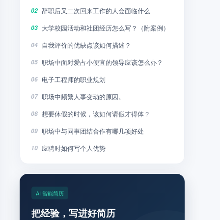
辞职后又二次回来工作的人会面临什么
02
大学校园活动和社团经历怎么写？（附案例）
03
自我评价的优缺点该如何描述？
04
职场中面对爱占小便宜的领导应该怎么办？
05
电子工程师的职业规划
06
职场中频繁人事变动的原因。
07
想要休假的时候，该如何请假才得体？
08
职场中与同事团结合作有哪几项好处
09
应聘时如何写个人优势
10
AI 智能简历
把经验，写进好简历