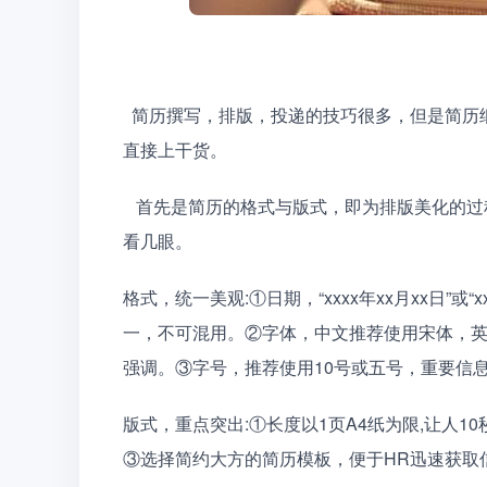
  简历撰写，排版，投递的技巧很多，但是简历细节一定要特别注意，要问小编细节有哪些废话不多说，
直接上干货。
   首先是简历的格式与版式，即为排版美化的过程。相当于“包装”，好的排版能让HR感到舒适，停下，多
看几眼。
格式，统一美观:①日期，“xxxx年xx月xx日”或“xx
一，不可混用。②字体，中文推荐使用宋体，英文推荐使用
强调。③字号，推荐使用10号或五号，重要信
版式，重点突出:①长度以1页A4纸为限,让人
③选择简约大方的简历模板，便于HR迅速获取