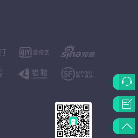
联
系
问
客
题
返
服
反