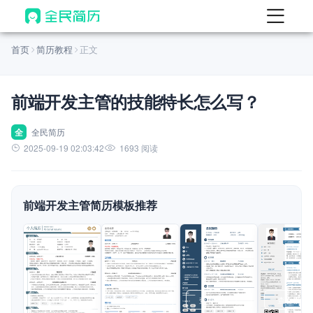
首页
首页
简历教程
正文
热门
AI 简历工具
前端开发主管的技能特长怎么写？
AI 生成简历
AI 优化简历
全
全民简历
2025-09-19 02:03:42
1693 阅读
AI 翻译简历
AI 诊断简历
前端开发主管简历模板推荐
AI 模拟面试
面试自我介绍
New
AI 职场工具
简历模板
查看模板
查看模板
查看模板
查看模板