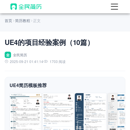
首页
首页
简历教程
正文
热门
AI 简历工具
UE4的项目经验案例（10篇）
AI 生成简历
AI 优化简历
全
全民简历
2025-09-21 01:41:14
1703 阅读
AI 翻译简历
AI 诊断简历
UE4简历模板推荐
AI 模拟面试
面试自我介绍
New
AI 职场工具
简历模板
查看模板
查看模板
查看模板
查看模板