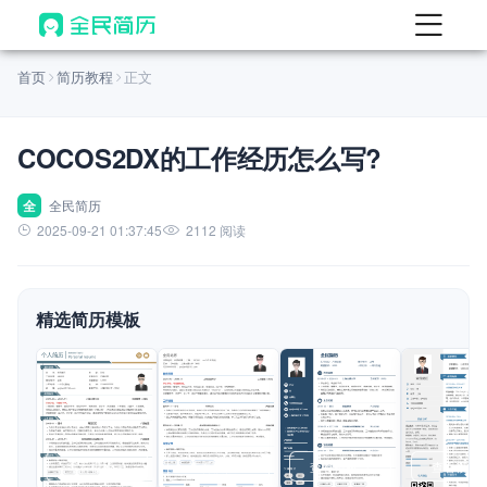
首页
首页
简历教程
正文
热门
AI 简历工具
COCOS2DX的工作经历怎么写?
AI 生成简历
AI 优化简历
全
全民简历
2025-09-21 01:37:45
2112 阅读
AI 翻译简历
AI 诊断简历
精选简历模板
AI 模拟面试
面试自我介绍
New
AI 职场工具
简历模板
查看模板
查看模板
查看模板
查看模板