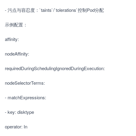
- 污点与容忍度：`taints`/`tolerations`控制Pod分配　　
示例配置：　　
affinity:
nodeAffinity:
requiredDuringSchedulingIgnoredDuringExecution:
nodeSelectorTerms:
- matchExpressions:
- key: disktype
operator: In