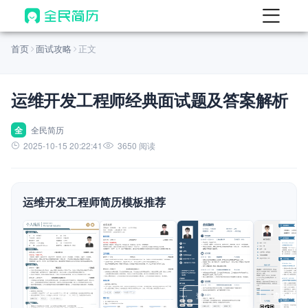
首页
首页
面试攻略
正文
热门
AI 简历工具
运维开发工程师经典面试题及答案解析
AI 生成简历
AI 优化简历
全
全民简历
2025-10-15 20:22:41
3650 阅读
AI 翻译简历
AI 诊断简历
运维开发工程师简历模板推荐
AI 模拟面试
面试自我介绍
New
AI 职场工具
简历模板
查看模板
查看模板
查看模板
查看模板