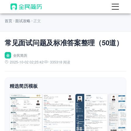
首页
首页
面试攻略
正文
热门
AI 简历工具
常见面试问题及标准答案整理（50道）
AI 生成简历
AI 优化简历
全
全民简历
2025-10-02 02:25:42
335318 阅读
AI 翻译简历
AI 诊断简历
精选简历模板
AI 模拟面试
面试自我介绍
New
AI 职场工具
简历模板
查看模板
查看模板
查看模板
查看模板