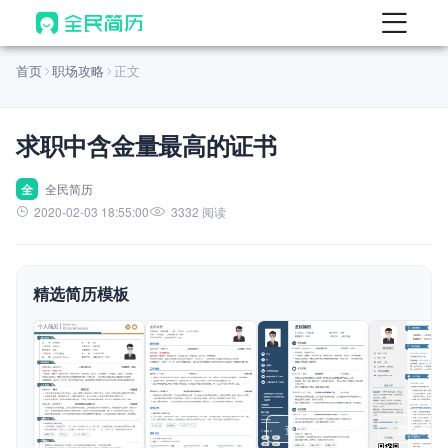
首页
首页
职场攻略
正文
热门
AI 简历工具
求职中含金量最高的证书
AI 生成简历
AI 优化简历
全
全民简历
2020-02-03 18:55:00
3332 阅读
AI 翻译简历
AI 诊断简历
精选简历模板
AI 模拟面试
面试自我介绍
New
AI 职场工具
简历模板
查看模板
查看模板
查看模板
查看模板