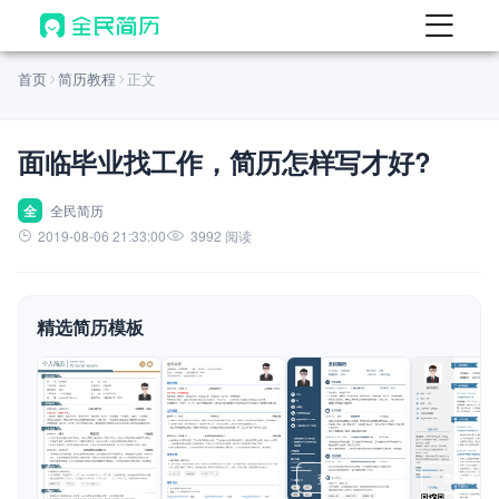
首页
首页
简历教程
正文
热门
AI 简历工具
面临毕业找工作，简历怎样写才好?
AI 生成简历
AI 优化简历
全
全民简历
2019-08-06 21:33:00
3992 阅读
AI 翻译简历
AI 诊断简历
精选简历模板
AI 模拟面试
面试自我介绍
New
AI 职场工具
简历模板
查看模板
查看模板
查看模板
查看模板