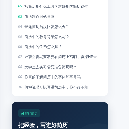
写简历用什么工具？超好用的简历软件
02
简历制作网站推荐
03
投递简历后没回复怎么办?
04
简历中的教育背景怎么写？
05
简历中的GPA怎么填？
06
求职空窗期要不要在简历上写明，资深HR告诉你
07
大学生去实习需要准备简历吗？
08
你真的了解简历中的字体和字号吗
09
何种证书可以写进简历中，你不得不知！
10
AI 智能简历
把经验，写进好简历