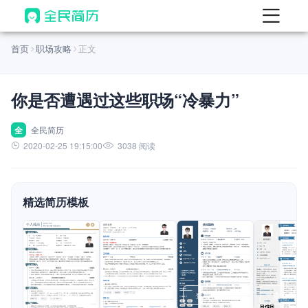
首页
首页
职场攻略
正文
热门
AI 简历工具
你是否遭遇过这些职场“冷暴力”
AI 生成简历
AI 优化简历
全
全民简历
2020-02-25 19:15:00
3038 阅读
AI 翻译简历
AI 诊断简历
精选简历模板
AI 模拟面试
面试自我介绍
New
AI 职场工具
简历模板
查看模板
查看模板
查看模板
查看模板