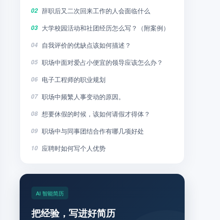
辞职后又二次回来工作的人会面临什么
02
大学校园活动和社团经历怎么写？（附案例）
03
自我评价的优缺点该如何描述？
04
职场中面对爱占小便宜的领导应该怎么办？
05
电子工程师的职业规划
06
职场中频繁人事变动的原因。
07
想要休假的时候，该如何请假才得体？
08
职场中与同事团结合作有哪几项好处
09
应聘时如何写个人优势
10
AI 智能简历
把经验，写进好简历