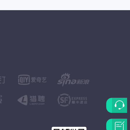
联
系
问