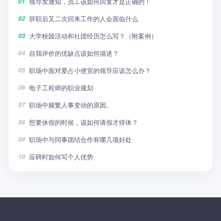
领导发通知，员工该如何回复才是正确的！
01
辞职后又二次回来工作的人会面临什么
02
大学校园活动和社团经历怎么写？（附案例）
03
自我评价的优缺点该如何描述？
04
职场中面对爱占小便宜的领导应该怎么办？
05
电子工程师的职业规划
06
职场中频繁人事变动的原因。
07
想要休假的时候，该如何请假才得体？
08
职场中与同事团结合作有哪几项好处
09
应聘时如何写个人优势
10