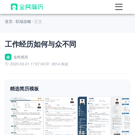
首页
首页
职场攻略
正文
热门
AI 简历工具
工作经历如何与众不同
AI 生成简历
AI 优化简历
全
全民简历
2020-03-01 17:07:00
2814 阅读
AI 翻译简历
AI 诊断简历
精选简历模板
AI 模拟面试
面试自我介绍
New
AI 职场工具
简历模板
查看模板
查看模板
查看模板
查看模板