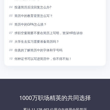
投递简历后没回复怎么办?
04
简历中的教育背景怎么写？
05
简历中的GPA怎么填？
06
求职空窗期要不要在简历上写明，资深HR告诉你
07
大学生去实习需要准备简历吗？
08
你真的了解简历中的字体和字号吗
09
何种证书可以写进简历中，你不得不知！
10
1000万职场精英的共同选择
累计 11,128,463 位用户在使用全民简历