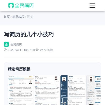
首页
首页
简历教程
正文
热门
AI 简历工具
写简历的几个小技巧
AI 生成简历
AI 优化简历
全
全民简历
2020-03-11 18:07:00
2573 阅读
AI 翻译简历
AI 诊断简历
精选简历模板
AI 模拟面试
面试自我介绍
New
AI 职场工具
简历模板
查看模板
查看模板
查看模板
查看模板