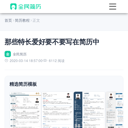
首页
首页
简历教程
正文
热门
AI 简历工具
那些特长爱好要不要写在简历中
AI 生成简历
AI 优化简历
全
全民简历
2020-03-14 18:57:00
6112 阅读
AI 翻译简历
AI 诊断简历
精选简历模板
AI 模拟面试
面试自我介绍
New
AI 职场工具
简历模板
查看模板
查看模板
查看模板
查看模板