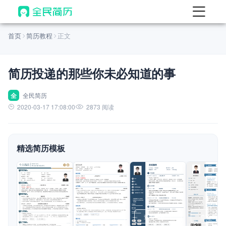
首页
首页
简历教程
正文
热门
AI 简历工具
简历投递的那些你未必知道的事
AI 生成简历
AI 优化简历
全
全民简历
2020-03-17 17:08:00
2873 阅读
AI 翻译简历
AI 诊断简历
精选简历模板
AI 模拟面试
面试自我介绍
New
AI 职场工具
简历模板
查看模板
查看模板
查看模板
查看模板