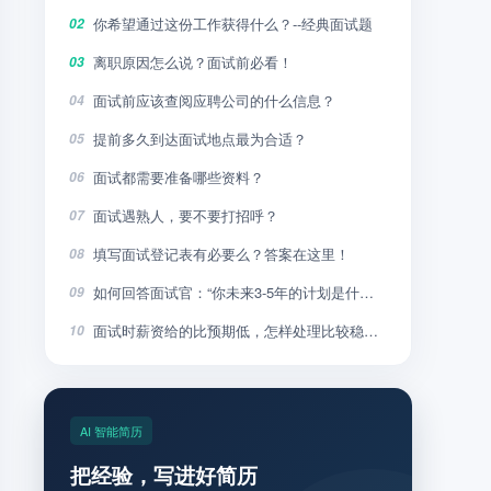
你希望通过这份工作获得什么？--经典面试题
02
离职原因怎么说？面试前必看！
03
面试前应该查阅应聘公司的什么信息？
04
提前多久到达面试地点最为合适？
05
面试都需要准备哪些资料？
06
面试遇熟人，要不要打招呼？
07
填写面试登记表有必要么？答案在这里！
08
如何回答面试官：“你未来3-5年的计划是什么”？
09
面试时薪资给的比预期低，怎样处理比较稳妥？
10
AI 智能简历
把经验，写进好简历