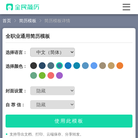
首页
简历模板
简历模板详情
首页
热门
AI 简历工具
全职业通用简历模板
AI 生成简历
免费制作简历
选择语言：
AI 优化简历
选择颜色：
AI 翻译简历
AI 诊断简历
AI 模拟面试
封面设置：
面试自我介绍
自 荐 信：
New
AI 职场工具
使用此模板
简历模板
支持导出文档、打印、云端保存、分享转发。