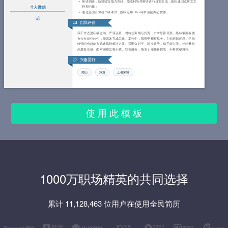
英语四级，听说读写能力良好，能流利的用英语进行日常交流，能快速浏览英文文
档和书籍；
个人微信
通过全国计算机二级考试，熟练运用office等常用的办公软件。
自我评价
我工作态度积极主动、严谨认真，对待任务细心负责，力求尽善尽美。熟练掌握各类
办公自动化软件，能高效完成工作。工作中，我善于观察思考，主动挖掘问题，凭借
较强的分析能力迅速找到解决方案。我勤奋好学、踏实肯干，动手能力强，始终秉持
高度责任感。面对困难坚毅不拔、吃苦耐劳，热衷于迎接新挑战，不断突破自我。
兴趣爱好
爬山
旅游
王者荣耀
使 用 此 模 板
1000万职场精英的共同选择
累计 11,128,463 位用户在使用全民简历