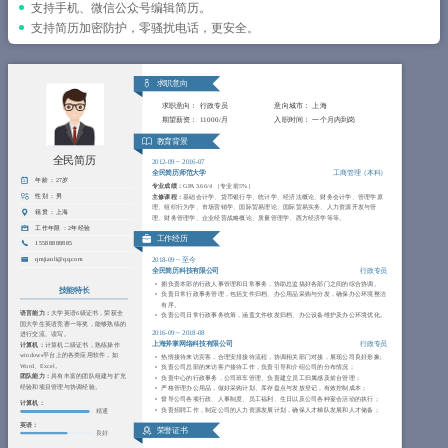
简历教程
支持手机、微信公众号编辑简历。
支持简历加密防护，零骚扰电话，更安全。
登录 / 注册
求职意向
求职意向：
行政专员
意向城市：
上海
期望薪资：
11000/月
入职时间：
一个月内到岗
教育背景
全民简历
2012-09
~
2016-07
全民简历师范大学
工商管理（本科）
年龄 ：
27岁
专业成绩：
GPA 3.66/4 （专业前5%）
性别 ：
男
主修课程：
基础会计学、货币银行学、统计学、经济法概论、财务会计学、管理学原
理、组织行为学、市场营销学、国际贸易理论、国际贸易实务、人力资源开发与管
籍贯 ：
上海
理、财务管理学、企业经营战略概论、质量管理学、西方经济学等等。
工作年限 ：
2年经验
工作经历
15588888885
qmjianli@qq.com
2018-09
~
至今
全民简历科技有限公司
行政专员
拥负责本部的行政人事管理和日常事务，协助总监搞好各部门之间的综合协调。
技能特长
负责日常行政事务管理，包括文件归档、办公用品采购与分发，确保办公环境整洁
有序。
语言能力：
大学英语6级证书，荣获全
负责公司日常行政事务统筹，涵盖文件收发归档、办公设备维护及办公环境优化。
国大学生英语竞赛一等奖，能够熟练的
2016-09
~
2018-08
进行交流、读写。
上海斧掌网络科技有限公司
行政专员
计算机：
计算机二级证书，熟练操作
windows平台上的各类应用软件，如
热情接待来访宾客，合理安排接待流程，协调相关部门对接，展现公司良好形象;
Word、Excel。
负责公司总部的来访客户接待工作，负责引导和介绍公司的分布情况；
团队能力：
具有丰富的团队组建与扩充
负责中心的行政事务，公司班车管理、负责建立员工归属感及前台管理；
经验和项目管理与协调经验。
严格管理办公用品，做好采购计划、库存盘点与发放登记，有效控制成本；
督导公司各项行政、人事制度、员工福利、生日以及公司各种宴会活动的执行；
计算机：
负责招聘工作，制定公司的人力资源发展计划，确保人才梯队发展和人才储备；
精通
英语：
荣誉证书
良好