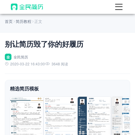
首页
首页
简历教程
正文
热门
AI 简历工具
别让简历毁了你的好履历
AI 生成简历
AI 优化简历
全
全民简历
2020-03-22 16:43:00
3648 阅读
AI 翻译简历
AI 诊断简历
精选简历模板
AI 模拟面试
面试自我介绍
New
AI 职场工具
简历模板
查看模板
查看模板
查看模板
查看模板