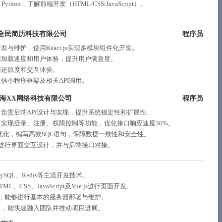
thon，了解前端开发（HTML/CSS/JavaScript）。
全民简历科技有限公司
程序员
与维护，使用React.js实现多模块组件化开发。
面加载速度和用户体验，提升用户满意度。
面还原度和交互体验。
信小程序框架及相关API调用。
海XX网络科技有限公司
程序员
负责后端API设计与实现，提升系统稳定性和扩展性。
实现登录、注册、权限控制等功能，优化接口响应速度30%。
与优化，编写高效SQL语句，保障数据一致性和安全性。
js进行界面交互设计，并与后端接口对接。
、MySQL、Redis等主流开发技术。
CSS、JavaScript及Vue.js进行页面开发。
令，能够进行基本的服务器部署与维护。
力，能快速融入团队并推动项目进展。