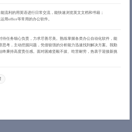
，能流利的用英语进行日常交流，能快速浏览英文文档和书籍；
用office等常用的办公软件。
对待任务细心负责，力求尽善尽美。熟练掌握各类办公自动化软件，能
察思考，主动挖掘问题，凭借较强的分析能力迅速找到解决方案。我勤
始终秉持高度责任感。面对困难坚毅不拔、吃苦耐劳，热衷于迎接新挑
耀