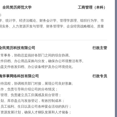
全民简历师范大学
工商管理（
本科
）
%）
学、统计学、经济法概论、财务会计学、管理学原理、组织行为学、市
易实务、人力资源开发与管理、财务管理学、企业经营战略概论、质量
全民简历科技有限公司
行政主管
日常事务，协助总监搞好各部门之间的综合协调。
文件归档、办公用品采购与分发，确保办公环境整洁有序。
涵盖文件收发归档、办公设备维护及办公环境优化。
海斧掌网络科技有限公司
行政专员
待流程，协调相关部门对接，展现公司良好形象;
工作，负责引导和介绍公司的分布情况；
车管理、负责建立员工归属感及前台管理；
计划、库存盘点与发放登记，有效控制成本；
、员工福利、生日以及公司各种宴会活动的执行；
力资源发展计划，确保人才梯队发展和人才储备；