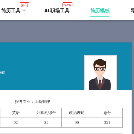
热门
New
I 简历工具
AI 职场工具
简历模板
com
报考专业：工商管理
英语
计算机综合
政治理论
总分
92
85
90
351