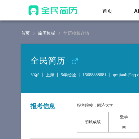
首页
A
首页
简历模板
简历模板详情
全民简历
30岁
上海
5年经验
15688888881
qmjianli@qq.
报考信息
报考院校：同济大学
数学
初试成绩
90