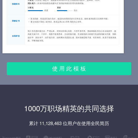
计算机：
计算机二级证书，熟练操作windows平台上的各类应用软件，如Word、Excel。
团队能力：
具有丰富的团队组建与扩充经验和项目管理与协调经验。
技能特长
计算机
英语
精通
良好
英语四级，听说读写能力良好，能流利的用英语进行日常交流，能快速浏览英文文档和书籍；
荣誉证书
通过全国计算机二级考试，熟练运用office等常用的办公软件。
我工作态度积极主动、严谨认真，对待任务细心负责，力求尽善尽美。熟练掌握各类办公自动化软件，能
高效完成工作。工作中，我善于观察思考，主动挖掘问题，凭借较强的分析能力迅速找到解决方案。我勤
自我评价
奋好学、踏实肯干，动手能力强，始终秉持高度责任感。面对困难坚毅不拔、吃苦耐劳，热衷于迎接新挑
战，不断突破自我。
使 用 此 模 板
1000万职场精英的共同选择
累计 11,128,463 位用户在使用全民简历