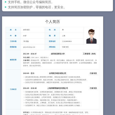
简历教程
支持手机、微信公众号编辑简历。
支持简历加密防护，零骚扰电话，更安全。
登录 / 注册
个人简历
姓 名
全民简历
性 别
男
年 龄
28岁
籍 贯
上海
工作年限
7年经验
联系电话
15188888884
联系邮箱
qmjianli@qq.com
求职岗位
行政专员
2012-09
~
2016-07
全民简历师范大学
工商管理（
本科
）
专业成绩：
GPA 3.66/4 （专业前5%）
教育背景
主修课程：
基础会计学、货币银行学、统计学、经济法概论、财务会计学、管理学原理、组织行为学、市
场营销学、国际贸易理论、国际贸易实务、人力资源开发与管理、财务管理学、企业经营战略概论、质量
管理学、西方经济学等等。
2018-09
~
至今
全民简历科技有限公司
行政专员
拥负责本部的行政人事管理和日常事务，协助总监搞好各部门之间的综合协调。
负责日常行政事务管理，包括文件归档、办公用品采购与分发，确保办公环境整洁有序。
负责公司日常行政事务统筹，涵盖文件收发归档、办公设备维护及办公环境优化。
2016-09
~
2018-08
上海斧掌网络科技有限公司
行政专员
工作经历
热情接待来访宾客，合理安排接待流程，协调相关部门对接，展现公司良好形象;
负责公司总部的来访客户接待工作，负责引导和介绍公司的分布情况；
负责中心的行政事务，公司班车管理、负责建立员工归属感及前台管理；
严格管理办公用品，做好采购计划、库存盘点与发放登记，有效控制成本；
督导公司各项行政、人事制度、员工福利、生日以及公司各种宴会活动的执行；
负责招聘工作，制定公司的人力资源发展计划，确保人才梯队发展和人才储备；
语言能力：
大学英语6级证书，荣获全国大学生英语竞赛一等奖，能够熟练的进行交流、读写。