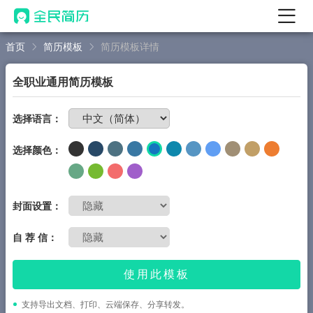
首页
简历模板
简历模板详情
首页
热门
AI 简历工具
全职业通用简历模板
AI 生成简历
免费制作简历
选择语言：
AI 优化简历
选择颜色：
AI 翻译简历
AI 诊断简历
AI 模拟面试
封面设置：
面试自我介绍
自 荐 信：
New
AI 职场工具
使用此模板
简历模板
支持导出文档、打印、云端保存、分享转发。