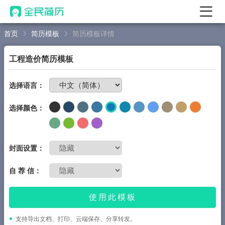
首页
简历模板
简历模板详情
首页
热门
AI 简历工具
工程造价简历模板
AI 生成简历
免费制作简历
选择语言：
AI 优化简历
选择颜色：
AI 翻译简历
AI 诊断简历
AI 模拟面试
封面设置：
面试自我介绍
自 荐 信：
New
AI 职场工具
使用此模板
简历模板
支持导出文档、打印、云端保存、分享转发。