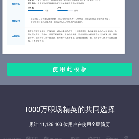
计算机：
计算机二级证书，熟练操作windows平台上的各类应用软件，如Word、Excel。
团队能力：
具有丰富的团队组建与扩充经验和项目管理与协调经验。
技能特长
计算机
英语
精通
良好
英语四级，听说读写能力良好，能流利的用英语进行日常交流，能快速浏览英文文档和书籍；
荣誉证书
通过全国计算机二级考试，熟练运用office等常用的办公软件。
我工作态度积极主动、严谨认真，对待任务细心负责，力求尽善尽美。熟练掌握各类办公自动化软件，能
高效完成工作。工作中，我善于观察思考，主动挖掘问题，凭借较强的分析能力迅速找到解决方案。我勤
自我评价
奋好学、踏实肯干，动手能力强，始终秉持高度责任感。面对困难坚毅不拔、吃苦耐劳，热衷于迎接新挑
战，不断突破自我。
使 用 此 模 板
1000万职场精英的共同选择
累计 11,128,463 位用户在使用全民简历