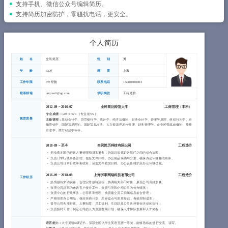
简历教程
支持手机、微信公众号编辑简历。
支持简历加密防护，零骚扰电话，更安全。
登录 / 注册
个人简历
姓 名
全民简历
性 别
男
年 龄
33岁
籍 贯
上海
工作年限
7年经验
联系电话
15088888883
联系邮箱
qmjianli@qq.com
求职岗位
工程造价
2012-09
~
2016-07
全民简历师范大学
工商管理（
本科
）
专业成绩：
GPA 3.66/4 （专业前5%）
教育背景
主修课程：
基础会计学、货币银行学、统计学、经济法概论、财务会计学、管理学原理、组织行为学、市
场营销学、国际贸易理论、国际贸易实务、人力资源开发与管理、财务管理学、企业经营战略概论、质量
管理学、西方经济学等等。
2018-09
~
至今
全民简历科技有限公司
工程造价
拥负责本部的行政人事管理和日常事务，协助总监搞好各部门之间的综合协调。
负责日常行政事务管理，包括文件归档、办公用品采购与分发，确保办公环境整洁有序。
负责公司日常行政事务统筹，涵盖文件收发归档、办公设备维护及办公环境优化。
2016-09
~
2018-08
上海斧掌网络科技有限公司
工程造价
工作经历
热情接待来访宾客，合理安排接待流程，协调相关部门对接，展现公司良好形象;
负责公司总部的来访客户接待工作，负责引导和介绍公司的分布情况；
负责中心的行政事务，公司班车管理、负责建立员工归属感及前台管理；
严格管理办公用品，做好采购计划、库存盘点与发放登记，有效控制成本；
督导公司各项行政、人事制度、员工福利、生日以及公司各种宴会活动的执行；
负责招聘工作，制定公司的人力资源发展计划，确保人才梯队发展和人才储备；
语言能力：
大学英语6级证书，荣获全国大学生英语竞赛一等奖，能够熟练的进行交流、读写。