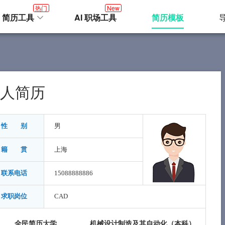
热门
New
I 简历工具
AI 职场工具
简历模板
人简历
性 别
男
籍 贯
上海
联系电话
15088888886
求职岗位
CAD
全民简历大学
机械设计制造及其自动化（
本科
）