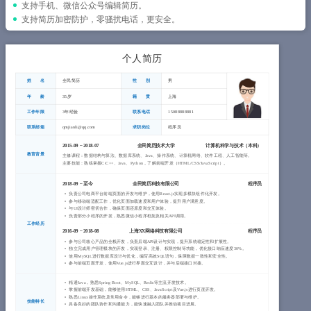
简历教程
支持手机、微信公众号编辑简历。
支持简历加密防护，零骚扰电话，更安全。
登录 / 注册
个人简历
姓 名
全民简历
性 别
男
年 龄
35岁
籍 贯
上海
工作年限
3年经验
联系电话
15088888881
联系邮箱
qmjianli@qq.com
求职岗位
程序员
2015-09
~
2018-07
全民简历技术大学
计算机科学与技术（
本科
）
教育背景
主修课程：数据结构与算法、数据库系统、Java、操作系统、计算机网络、软件工程、人工智能等。
主要技能：熟练掌握C/C++、Java、Python，了解前端开发（HTML/CSS/JavaScript）。
2018-09
~
至今
全民简历科技有限公司
程序员
负责公司电商平台前端页面的开发与维护，使用React.js实现多模块组件化开发。
参与移动端适配工作，优化页面加载速度和用户体验，提升用户满意度。
与UI设计师密切合作，确保页面还原度和交互体验。
负责部分小程序的开发，熟悉微信小程序框架及相关API调用。
工作经历
2016-09
~
2018-08
上海XX网络科技有限公司
程序员
参与公司核心产品的全栈开发，负责后端API设计与实现，提升系统稳定性和扩展性。
独立完成用户管理模块的开发，实现登录、注册、权限控制等功能，优化接口响应速度30%。
使用MySQL进行数据库设计与优化，编写高效SQL语句，保障数据一致性和安全性。
参与前端页面开发，使用Vue.js进行界面交互设计，并与后端接口对接。
精通Java，熟悉Spring Boot、MySQL、Redis等主流开发技术。
掌握前端开发基础，能够使用HTML、CSS、JavaScript及Vue.js进行页面开发。
熟悉Linux操作系统及常用命令，能够进行基本的服务器部署与维护。
技能特长
具备良好的团队协作和沟通能力，能快速融入团队并推动项目进展。