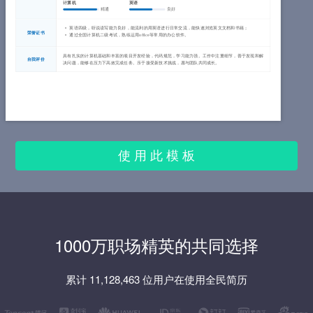
计算机
英语
精通
良好
英语四级，听说读写能力良好，能流利的用英语进行日常交流，能快速浏览英文文档和书籍；
荣誉证书
通过全国计算机二级考试，熟练运用office等常用的办公软件。
具有扎实的计算机基础和丰富的项目开发经验，代码规范，学习能力强。工作中注重细节，善于发现和解
自我评价
决问题，能够在压力下高效完成任务。乐于接受新技术挑战，愿与团队共同成长。
使 用 此 模 板
1000万职场精英的共同选择
累计 11,128,463 位用户在使用全民简历