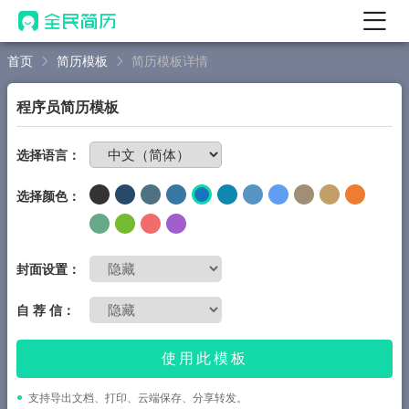
首页
简历模板
简历模板详情
首页
热门
AI 简历工具
程序员简历模板
AI 生成简历
免费制作简历
选择语言：
AI 优化简历
选择颜色：
AI 翻译简历
AI 诊断简历
AI 模拟面试
封面设置：
面试自我介绍
自 荐 信：
New
AI 职场工具
使用此模板
简历模板
支持导出文档、打印、云端保存、分享转发。