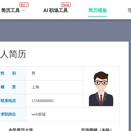
热门
New
I 简历工具
AI 职场工具
简历模板
人简历
性 别
男
籍 贯
上海
联系电话
15588888881
求职岗位
web前端
全民简历大学
市场营销（
本科
）