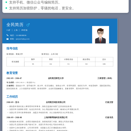
简历教程
支持手机、微信公众号编辑简历。
支持简历加密防护，零骚扰电话，更安全。
登录 / 注册
全民简历
33岁
上海
3年经验
电话：15188888880
邮箱：qmjianli@qq.com
报考信息
报考院校：青海大学
报考专业：土木工程
数学
英语
计算机综合
政治理论
总分
初试成绩
95
84
91
90
385
教育背景
2012-09
~
2016-07
全民简历师范大学
工商管理（
本科
）
专业成绩：
GPA 3.66/4 （专业前5%）
主修课程：
基础会计学、货币银行学、统计学、经济法概论、财务会计学、管理学原理、组织行为学、市场营销学、国际贸易理论、
国际贸易实务、人力资源开发与管理、财务管理学、企业经营战略概论、质量管理学、西方经济学等等。
工作经历
2018-09
~
至今
全民简历科技有限公司
行政主管
拥负责本部的行政人事管理和日常事务，协助总监搞好各部门之间的综合协调。
负责日常行政事务管理，包括文件归档、办公用品采购与分发，确保办公环境整洁有序。
负责公司日常行政事务统筹，涵盖文件收发归档、办公设备维护及办公环境优化。
2016-09
~
2018-08
上海斧掌网络科技有限公司
行政专员
热情接待来访宾客，合理安排接待流程，协调相关部门对接，展现公司良好形象;
负责公司总部的来访客户接待工作，负责引导和介绍公司的分布情况；
负责中心的行政事务，公司班车管理、负责建立员工归属感及前台管理；
严格管理办公用品，做好采购计划、库存盘点与发放登记，有效控制成本；