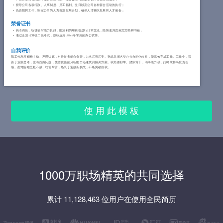
督导公司各项行政、人事制度、员工福利、生日以及公司各种宴会活动的执行；
负责招聘工作，制定公司的人力资源发展计划，确保人才梯队发展和人才储备；
荣誉证书
英语四级，听说读写能力良好，能流利的用英语进行日常交流，能快速浏览英文文档和书籍；
通过全国计算机二级考试，熟练运用office等常用的办公软件。
自我评价
我工作态度积极主动、严谨认真，对待任务细心负责，力求尽善尽美。熟练掌握各类办公自动化软件，能高效完成工作。工作中，我
善于观察思考，主动挖掘问题，凭借较强的分析能力迅速找到解决方案。我勤奋好学、踏实肯干，动手能力强，始终秉持高度责任
感。面对困难坚毅不拔、吃苦耐劳，热衷于迎接新挑战，不断突破自我。
使 用 此 模 板
1000万职场精英的共同选择
累计 11,128,463 位用户在使用全民简历