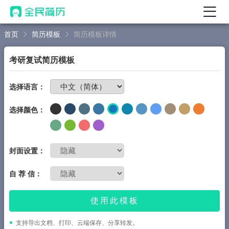
首页
简历模板
简历模板详情
首页
热门
AI 简历工具
考研复试简历模板
AI 生成简历
免费制作简历
选择语言：
AI 优化简历
选择颜色：
AI 翻译简历
AI 诊断简历
AI 模拟面试
封面设置：
面试自我介绍
自 荐 信：
New
AI 职场工具
使用此模板
简历模板
支持导出文档、打印、云端保存、分享转发。