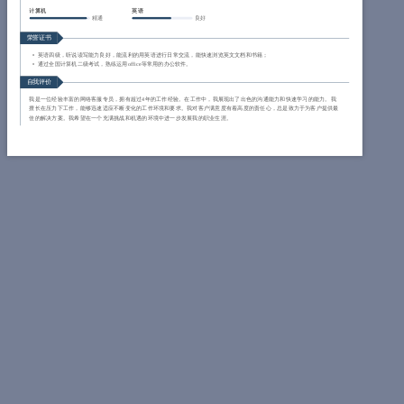
计算机
英语
精通
良好
荣誉证书
英语四级，听说读写能力良好，能流利的用英语进行日常交流，能快速浏览英文文档和书籍；
通过全国计算机二级考试，熟练运用office等常用的办公软件。
自我评价
我是一位经验丰富的网络客服专员，拥有超过4年的工作经验。在工作中，我展现出了出色的沟通能力和快速学习的能力。我
擅长在压力下工作，能够迅速适应不断变化的工作环境和要求。我对客户满意度有着高度的责任心，总是致力于为客户提供最
佳的解决方案。我希望在一个充满挑战和机遇的环境中进一步发展我的职业生涯。