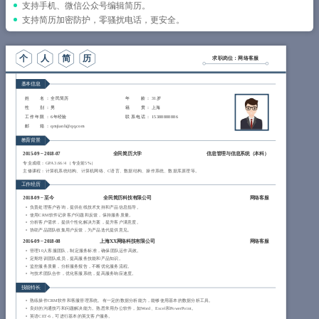
简历教程
支持手机、微信公众号编辑简历。
支持简历加密防护，零骚扰电话，更安全。
登录 / 注册
个
人
简
历
求职岗位：网络客服
基本信息
姓 名
： 全民简历
年 龄
： 31岁
性 别
： 男
籍 贯
： 上海
工作年限
： 6年经验
联系电话
： 15388888886
邮 箱
： qmjianli@qq.com
教育背景
2015-09
~
2018-07
全民简历大学
信息管理与信息系统（
本科
）
专业成绩：GPA 3.66/4 （专业前5%）
主修课程：计算机系统结构、计算机网络、C语言、数据结构、操作系统、数据库原理等。
工作经历
2018-09
~
至今
全民简历科技有限公司
网络客服
负责处理客户咨询，提供在线技术支持和产品信息指导。
使用CRM软件记录客户问题和反馈，保持服务质量。
分析客户需求，提供个性化解决方案，提升客户满意度。
协助产品团队收集用户反馈，为产品迭代提供意见。
2016-09
~
2018-08
上海XX网络科技有限公司
网络客服
管理10人客服团队，制定服务标准，确保团队运作高效。
定期培训团队成员，提高服务技能和产品知识。
监控服务质量，分析服务报告，不断优化服务流程。
与技术团队合作，优化客服系统，提高服务响应速度。
技能特长
熟练操作CRM软件和客服管理系统。有一定的数据分析能力，能够使用基本的数据分析工具。
良好的沟通技巧和问题解决能力。熟悉常用办公软件，如Word、Excel和PowerPoint。
英语CET-6，可进行基本的英文客户服务。