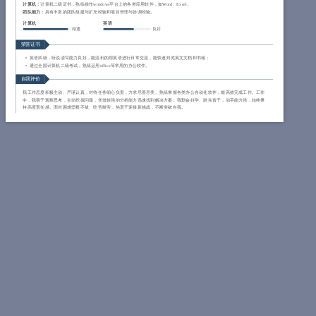
计算机：
计算机二级证书，熟练操作windows平台上的各类应用软件，如Word、Excel。
团队能力：
具有丰富的团队组建与扩充经验和项目管理与协调经验。
计算机
英语
精通
良好
荣誉证书
英语四级，听说读写能力良好，能流利的用英语进行日常交流，能快速浏览英文文档和书籍；
通过全国计算机二级考试，熟练运用office等常用的办公软件。
自我评价
我工作态度积极主动、严谨认真，对待任务细心负责，力求尽善尽美。熟练掌握各类办公自动化软件，能高效完成工作。工作
中，我善于观察思考，主动挖掘问题，凭借较强的分析能力迅速找到解决方案。我勤奋好学、踏实肯干，动手能力强，始终秉
持高度责任感。面对困难坚毅不拔、吃苦耐劳，热衷于迎接新挑战，不断突破自我。