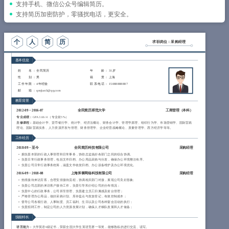
简历教程
支持手机、微信公众号编辑简历。
支持简历加密防护，零骚扰电话，更安全。
登录 / 注册
个
人
简
历
求职岗位：采购经理
基本信息
姓 名
： 全民简历
年 龄
： 31岁
性 别
： 男
籍 贯
： 上海
工作年限
： 4年经验
联系电话
： 15088888887
邮 箱
： qmjianli@qq.com
教育背景
2012-09
~
2016-07
全民简历师范大学
工商管理（
本科
）
专业成绩：
GPA 3.66/4 （专业前5%）
主修课程：
基础会计学、货币银行学、统计学、经济法概论、财务会计学、管理学原理、组织行为学、市场营销学、国际贸易
理论、国际贸易实务、人力资源开发与管理、财务管理学、企业经营战略概论、质量管理学、西方经济学等等。
工作经历
2018-09
~
至今
全民简历科技有限公司
采购经理
拥负责本部的行政人事管理和日常事务，协助总监搞好各部门之间的综合协调。
负责日常行政事务管理，包括文件归档、办公用品采购与分发，确保办公环境整洁有序。
负责公司日常行政事务统筹，涵盖文件收发归档、办公设备维护及办公环境优化。
2016-09
~
2018-08
上海斧掌网络科技有限公司
采购经理
热情接待来访宾客，合理安排接待流程，协调相关部门对接，展现公司良好形象;
负责公司总部的来访客户接待工作，负责引导和介绍公司的分布情况；
负责中心的行政事务，公司班车管理、负责建立员工归属感及前台管理；
严格管理办公用品，做好采购计划、库存盘点与发放登记，有效控制成本；
督导公司各项行政、人事制度、员工福利、生日以及公司各种宴会活动的执行；
负责招聘工作，制定公司的人力资源发展计划，确保人才梯队发展和人才储备；
技能特长
语言能力：
大学英语6级证书，荣获全国大学生英语竞赛一等奖，能够熟练的进行交流、读写。