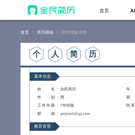
首页
A
首页
简历模板
简历模板详情
个
人
简
历
基本信息
姓 名
： 全民简历
年
性 别
： 男
籍
工作年限
： 7年经验
联
邮 箱
： qmjianli@qq.com
教育背景