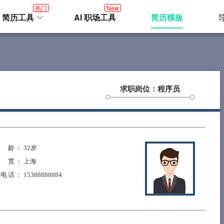
热门
New
I 简历工具
AI 职场工具
简历模板
求职岗位：程序员
 龄
： 32岁
 贯
： 上海
系电话
： 15388888884