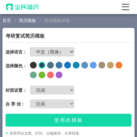
首页
简历模板
简历模板详情
首页
热门
AI 简历工具
考研复试简历模板
AI 生成简历
免费制作简历
选择语言：
AI 优化简历
选择颜色：
AI 翻译简历
AI 诊断简历
AI 模拟面试
封面设置：
面试自我介绍
自 荐 信：
New
AI 职场工具
使用此模板
简历模板
支持导出文档、打印、云端保存、分享转发。