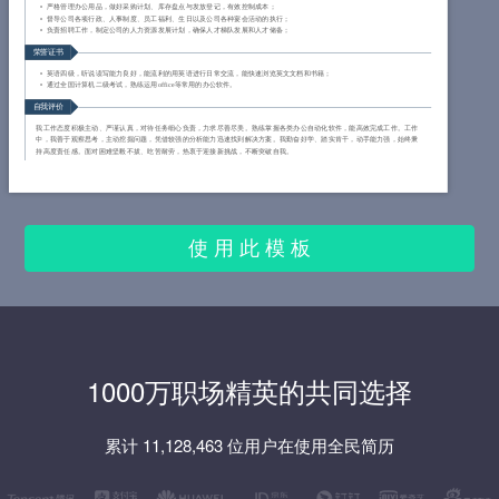
严格管理办公用品，做好采购计划、库存盘点与发放登记，有效控制成本；
督导公司各项行政、人事制度、员工福利、生日以及公司各种宴会活动的执行；
负责招聘工作，制定公司的人力资源发展计划，确保人才梯队发展和人才储备；
荣誉证书
英语四级，听说读写能力良好，能流利的用英语进行日常交流，能快速浏览英文文档和书籍；
通过全国计算机二级考试，熟练运用office等常用的办公软件。
自我评价
我工作态度积极主动、严谨认真，对待任务细心负责，力求尽善尽美。熟练掌握各类办公自动化软件，能高效完成工作。工作
中，我善于观察思考，主动挖掘问题，凭借较强的分析能力迅速找到解决方案。我勤奋好学、踏实肯干，动手能力强，始终秉
持高度责任感。面对困难坚毅不拔、吃苦耐劳，热衷于迎接新挑战，不断突破自我。
使 用 此 模 板
1000万职场精英的共同选择
累计 11,128,463 位用户在使用全民简历