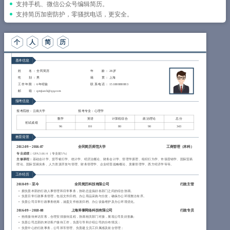
简历教程
支持手机、微信公众号编辑简历。
支持简历加密防护，零骚扰电话，更安全。
登录 / 注册
个
人
简
历
基本信息
姓 名
： 全民简历
年 龄
： 28岁
性 别
： 男
籍 贯
： 上海
工作年限
： 6年经验
联系电话
： 15188888883
邮 箱
： qmjianli@qq.com
报考信息
报考院校：云南大学
报考专业：心理学
数学
英语
计算机综合
政治理论
总分
初试成绩
96
80
80
90
343
教育背景
2012-09
~
2016-07
全民简历师范大学
工商管理（
本科
）
专业成绩：
GPA 3.66/4 （专业前5%）
主修课程：
基础会计学、货币银行学、统计学、经济法概论、财务会计学、管理学原理、组织行为学、市场营销学、国际贸易
理论、国际贸易实务、人力资源开发与管理、财务管理学、企业经营战略概论、质量管理学、西方经济学等等。
工作经历
2018-09
~
至今
全民简历科技有限公司
行政主管
拥负责本部的行政人事管理和日常事务，协助总监搞好各部门之间的综合协调。
负责日常行政事务管理，包括文件归档、办公用品采购与分发，确保办公环境整洁有序。
负责公司日常行政事务统筹，涵盖文件收发归档、办公设备维护及办公环境优化。
2016-09
~
2018-08
上海斧掌网络科技有限公司
行政专员
热情接待来访宾客，合理安排接待流程，协调相关部门对接，展现公司良好形象;
负责公司总部的来访客户接待工作，负责引导和介绍公司的分布情况；
负责中心的行政事务，公司班车管理、负责建立员工归属感及前台管理；