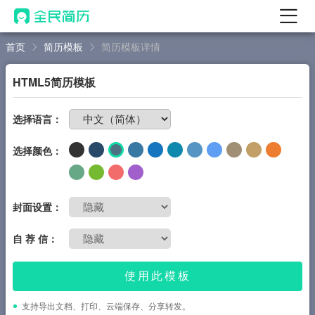
首页
简历模板
简历模板详情
首页
热门
AI 简历工具
HTML5简历模板
AI 生成简历
免费制作简历
选择语言：
AI 优化简历
选择颜色：
AI 翻译简历
AI 诊断简历
AI 模拟面试
封面设置：
面试自我介绍
自 荐 信：
New
AI 职场工具
使用此模板
简历模板
支持导出文档、打印、云端保存、分享转发。