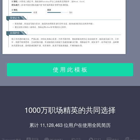
计算机：
计算机二级证书，熟练操作windows平台上的各类应用软件，如Word、Excel。
团队能力：
具有丰富的团队组建与扩充经验和项目管理与协调经验。
计算机
英语
精通
良好
荣誉证书
英语四级，听说读写能力良好，能流利的用英语进行日常交流，能快速浏览英文文档和书籍；
通过全国计算机二级考试，熟练运用office等常用的办公软件。
自我评价
我工作态度积极主动、严谨认真，对待任务细心负责，力求尽善尽美。熟练掌握各类办公自动化软件，能高效完成工作。工作
中，我善于观察思考，主动挖掘问题，凭借较强的分析能力迅速找到解决方案。我勤奋好学、踏实肯干，动手能力强，始终秉
持高度责任感。面对困难坚毅不拔、吃苦耐劳，热衷于迎接新挑战，不断突破自我。
使 用 此 模 板
1000万职场精英的共同选择
累计 11,128,463 位用户在使用全民简历