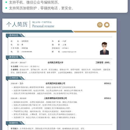
简历教程
支持手机、微信公众号编辑简历。
支持简历加密防护，零骚扰电话，更安全。
登录 / 注册
个人简历
细心从每一个细节开始
Personal resume
基本信息
姓 名
： 全民简历
年 龄
： 35岁
性 别
： 男
籍 贯
： 上海
工作年限
： 3年经验
求职岗位
： HTML5
电 话
： 15688888888
邮 箱
： qmjianli@qq.com
教育背景
2012-09
~
2016-07
全民简历师范大学
工商管理（本科）
专业成绩：
GPA 3.66/4 （专业前5%）
主修课程：
基础会计学、货币银行学、统计学、经济法概论、财务会计学、管理学原理、组织行为学、市场营销学、国际贸易
理论、国际贸易实务、人力资源开发与管理、财务管理学、企业经营战略概论、质量管理学、西方经济学等等。
工作经历
2018-09
~
至今
全民简历科技有限公司
HTML5
拥负责本部的行政人事管理和日常事务，协助总监搞好各部门之间的综合协调。
负责日常行政事务管理，包括文件归档、办公用品采购与分发，确保办公环境整洁有序。
负责公司日常行政事务统筹，涵盖文件收发归档、办公设备维护及办公环境优化。
2016-09
~
2018-08
上海斧掌网络科技有限公司
HTML5
热情接待来访宾客，合理安排接待流程，协调相关部门对接，展现公司良好形象;
负责公司总部的来访客户接待工作，负责引导和介绍公司的分布情况；
负责中心的行政事务，公司班车管理、负责建立员工归属感及前台管理；
严格管理办公用品，做好采购计划、库存盘点与发放登记，有效控制成本；
督导公司各项行政、人事制度、员工福利、生日以及公司各种宴会活动的执行；
负责招聘工作，制定公司的人力资源发展计划，确保人才梯队发展和人才储备；
技能特长
语言能力：
大学英语6级证书，荣获全国大学生英语竞赛一等奖，能够熟练的进行交流、读写。