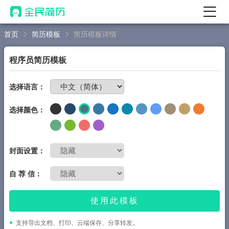
首页
简历模板
简历模板详情
首页
热门
AI 简历工具
程序员简历模板
AI 生成简历
免费制作简历
选择语言：
AI 优化简历
选择颜色：
AI 翻译简历
AI 诊断简历
AI 模拟面试
封面设置：
面试自我介绍
自 荐 信：
New
AI 职场工具
使用此模板
简历模板
支持导出文档、打印、云端保存、分享转发。