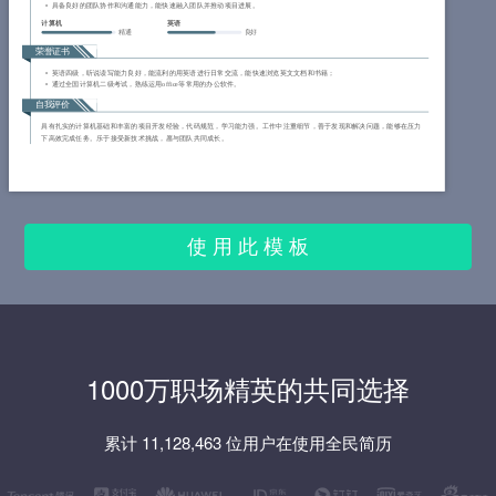
具备良好的团队协作和沟通能力，能快速融入团队并推动项目进展。
计算机
英语
精通
良好
荣誉证书
英语四级，听说读写能力良好，能流利的用英语进行日常交流，能快速浏览英文文档和书籍；
通过全国计算机二级考试，熟练运用office等常用的办公软件。
自我评价
具有扎实的计算机基础和丰富的项目开发经验，代码规范，学习能力强。工作中注重细节，善于发现和解决问题，能够在压力
下高效完成任务。乐于接受新技术挑战，愿与团队共同成长。
使 用 此 模 板
1000万职场精英的共同选择
累计 11,128,463 位用户在使用全民简历