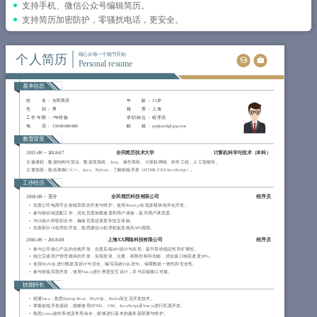
简历教程
支持手机、微信公众号编辑简历。
支持简历加密防护，零骚扰电话，更安全。
登录 / 注册
个人简历
细心从每一个细节开始
Personal resume
基本信息
姓 名
： 全民简历
年 龄
： 31岁
性 别
： 男
籍 贯
： 上海
工作年限
： 7年经验
求职岗位
： 程序员
电 话
： 15888888880
邮 箱
： qmjianli@qq.com
教育背景
2015-09
~
2018-07
全民简历技术大学
计算机科学与技术（本科）
主修课程：数据结构与算法、数据库系统、Java、操作系统、计算机网络、软件工程、人工智能等。
主要技能：熟练掌握C/C++、Java、Python，了解前端开发（HTML/CSS/JavaScript）。
工作经历
2018-09
~
至今
全民简历科技有限公司
程序员
负责公司电商平台前端页面的开发与维护，使用React.js实现多模块组件化开发。
参与移动端适配工作，优化页面加载速度和用户体验，提升用户满意度。
与UI设计师密切合作，确保页面还原度和交互体验。
负责部分小程序的开发，熟悉微信小程序框架及相关API调用。
2016-09
~
2018-08
上海XX网络科技有限公司
程序员
参与公司核心产品的全栈开发，负责后端API设计与实现，提升系统稳定性和扩展性。
独立完成用户管理模块的开发，实现登录、注册、权限控制等功能，优化接口响应速度30%。
使用MySQL进行数据库设计与优化，编写高效SQL语句，保障数据一致性和安全性。
参与前端页面开发，使用Vue.js进行界面交互设计，并与后端接口对接。
技能特长
精通Java，熟悉Spring Boot、MySQL、Redis等主流开发技术。
掌握前端开发基础，能够使用HTML、CSS、JavaScript及Vue.js进行页面开发。
熟悉Linux操作系统及常用命令，能够进行基本的服务器部署与维护。