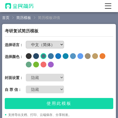
首页
简历模板
简历模板详情
首页
热门
AI 简历工具
考研复试简历模板
AI 生成简历
免费制作简历
选择语言：
AI 优化简历
选择颜色：
AI 翻译简历
AI 诊断简历
AI 模拟面试
封面设置：
面试自我介绍
自 荐 信：
New
AI 职场工具
使用此模板
简历模板
支持导出文档、打印、云端保存、分享转发。