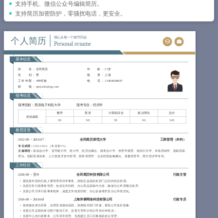
简历教程
支持手机、微信公众号编辑简历。
支持简历加密防护，零骚扰电话，更安全。
登录 / 注册
个人简历
细心从每一个细节开始
Personal resume
基本信息
姓 名
： 全民简历
年 龄
： 27岁
性 别
： 男
籍 贯
： 上海
工作年限
： 4年经验
电 话
： 15488888887
邮 箱
： qmjianli@qq.com
报考信息
报考院校：西安电子科技大学
报考专业：经济学
数学
英语
计算机综合
政治理论
总分
初试成绩
83
98
95
90
343
教育背景
2012-09
~
2016-07
全民简历师范大学
工商管理（本科）
专业成绩：
GPA 3.66/4 （专业前5%）
主修课程：
基础会计学、货币银行学、统计学、经济法概论、财务会计学、管理学原理、组织行为学、市场营销学、国际贸易
理论、国际贸易实务、人力资源开发与管理、财务管理学、企业经营战略概论、质量管理学、西方经济学等等。
工作经历
2018-09
~
至今
全民简历科技有限公司
行政主管
拥负责本部的行政人事管理和日常事务，协助总监搞好各部门之间的综合协调。
负责日常行政事务管理，包括文件归档、办公用品采购与分发，确保办公环境整洁有序。
负责公司日常行政事务统筹，涵盖文件收发归档、办公设备维护及办公环境优化。
2016-09
~
2018-08
上海斧掌网络科技有限公司
行政专员
热情接待来访宾客，合理安排接待流程，协调相关部门对接，展现公司良好形象;
负责公司总部的来访客户接待工作，负责引导和介绍公司的分布情况；
负责中心的行政事务，公司班车管理、负责建立员工归属感及前台管理；