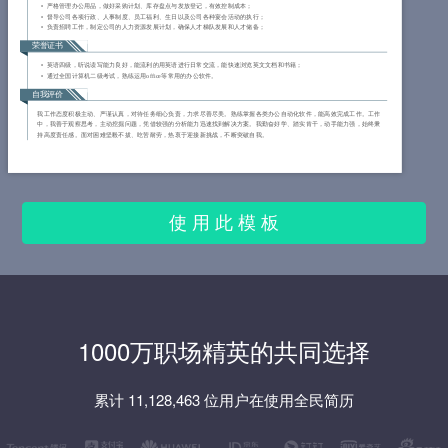
严格管理办公用品，做好采购计划、库存盘点与发放登记，有效控制成本；
督导公司各项行政、人事制度、员工福利、生日以及公司各种宴会活动的执行；
负责招聘工作，制定公司的人力资源发展计划，确保人才梯队发展和人才储备；
荣誉证书
英语四级，听说读写能力良好，能流利的用英语进行日常交流，能快速浏览英文文档和书籍；
通过全国计算机二级考试，熟练运用office等常用的办公软件。
自我评价
我工作态度积极主动、严谨认真，对待任务细心负责，力求尽善尽美。熟练掌握各类办公自动化软件，能高效完成工作。工作
中，我善于观察思考，主动挖掘问题，凭借较强的分析能力迅速找到解决方案。我勤奋好学、踏实肯干，动手能力强，始终秉
持高度责任感。面对困难坚毅不拔、吃苦耐劳，热衷于迎接新挑战，不断突破自我。
使 用 此 模 板
1000万职场精英的共同选择
累计 11,128,463 位用户在使用全民简历