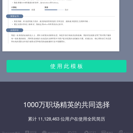
熟练掌握CRM和数据分析软件，如Salesforce和Tableau。
计算机
英语
精通
良好
荣誉证书
英语四级，听说读写能力良好，能流利的用英语进行日常交流，能快速浏览英文文档和书籍；
通过全国计算机二级考试，熟练运用office等常用的办公软件。
自我评价
我是一名热忱的金融专业人士，擅长分析复杂的财务信息，制定并执行有效的业务战略。我的职业道路证明了我对客户服务
有一份执着的热忱，同时我也有能力在动态的法律环境中为客户提供优质的信托解决方案。积极主动、细心周到的工作态度
和出色的团队合作能力使我在竞争激烈的金融服务行业中脱颖而出。
使 用 此 模 板
1000万职场精英的共同选择
累计 11,128,463 位用户在使用全民简历