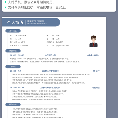
简历教程
支持手机、微信公众号编辑简历。
支持简历加密防护，零骚扰电话，更安全。
登录 / 注册
个人简历
PERSONAL RESUME
我一直在努力成为更好的自己
基本信息
姓 名
： 全民简历
年 龄
： 33岁
性 别
： 男
籍 贯
： 上海
工作年限
： 6年经验
求职岗位
： 信托经理
联系电话
： 15388888882
邮 箱
： qmjianli@qq.com
教育背景
2015-09
~
2018-07
全民简历大学
金融学（
本科
）
专业成绩：GPA 3.88/4 （专业前2%），校优秀学生奖、金融模拟交易竞赛第一名。
主修课程：企业财务管理、固定收益分析、风险管理与保险、投资组合构建、信托法律与实务等。
工作经历
2018-09
~
至今
全民简历科技有限公司
信托经理
负责制定并执行信托产品的营销战略，创新开发满足不同客户群体需求的信托计划，年销售增长率提升25%。
领导并管理一个10人的团队，提高团队合作效率，确保优质客户服务以及满足法律法规要求。
开展市场调研分析，了解竞争者情况和行业动态，调整业务战略以保持公司竞争力。
增强客户关系管理，成功维系关键客户，并且通过口碑营销吸引新的高净值客户，客户基础扩大15%。
2016-09
~
2018-08
上海XX网络科技有限公司
信托经理
协助信托经理审核和监控信托活动，确保所有操作符合国家法律和公司政策。
为客户提供资产配置和财务规划建议，帮助提高其资产的长期增长潜力。
实施了新的客户关系管理软件，提高了办公效率和客户满意度。
编制和分析业务报告，向管理团队反映信托部门的表现及市场趋势。
技能特长
信托和财产管理专业知识，对各种信托结构和运作有深入了解。
优秀的团队领导能力和管理经验，能够引导团队达成业务目标。
精通财务规划和市场分析，能够为客户提供专业的投资建议。
擅长关系构建和客户服务，能够维护并扩大客户群并保持高客户满意度。