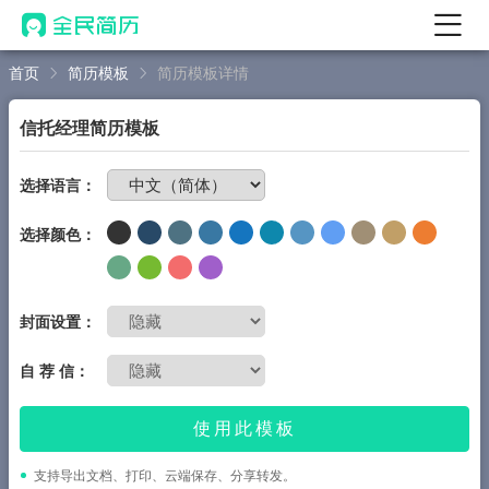
首页
简历模板
简历模板详情
首页
热门
AI 简历工具
信托经理简历模板
AI 生成简历
免费制作简历
选择语言：
AI 优化简历
选择颜色：
AI 翻译简历
AI 诊断简历
AI 模拟面试
封面设置：
面试自我介绍
自 荐 信：
New
AI 职场工具
使用此模板
简历模板
支持导出文档、打印、云端保存、分享转发。