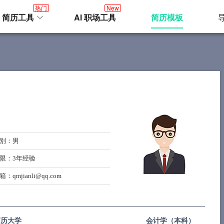
热门
New
I 简历工具
AI 职场工具
简历模板
别
：男
限
：3年经验
箱
：qmjianli@qq.com
简历大学
会计学（
本科
）