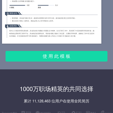
具备团队合作和解决问题的能力；
精通
良好
计算机
英语
荣誉证书
英语四级，听说读写能力良好，能流利的用英语进行日常交流，能快速浏览英文文档和书籍；
通过全国计算机二级考试，熟练运用office等常用的办公软件。
自我评价
我对人力资源管理充满热情，具备良好的沟通能力和团队合作精神。在实习和工作中，我积累了丰富的招聘和培训经验，能
够熟练运用招聘工具和平台，高效地完成招聘任务。我具备细致入微的工作态度，注重细节和结果，能够在工作中灵活应对
各种挑战，并且有较强的学习和适应能力。我期待能够为贵公司的人力资源工作贡献自己的力量。
使 用 此 模 板
1000万职场精英的共同选择
累计 11,128,463 位用户在使用全民简历