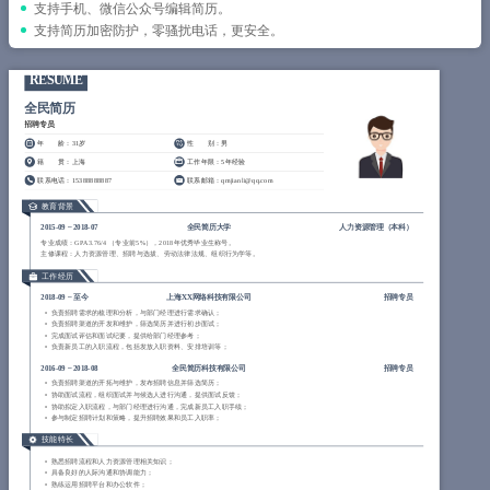
简历教程
支持手机、微信公众号编辑简历。
支持简历加密防护，零骚扰电话，更安全。
登录 / 注册
RESUME
全民简历
招聘专员
年 龄
：31岁
性 别
：男
籍 贯
：上海
工作年限
：5年经验
联系电话
：15388888887
联系邮箱
：qmjianli@qq.com
教育背景
2015-09
~
2018-07
全民简历大学
人力资源管理（
本科
）
专业成绩：GPA 3.76/4 （专业前5%），2018年优秀毕业生称号。
主修课程：人力资源管理、招聘与选拔、劳动法律法规、组织行为学等。
工作经历
2018-09
~
至今
上海XX网络科技有限公司
招聘专员
负责招聘需求的梳理和分析，与部门经理进行需求确认；
负责招聘渠道的开发和维护，筛选简历并进行初步面试；
完成面试评估和面试纪要，提供给部门经理参考；
负责新员工的入职流程，包括发放入职资料、安排培训等；
2016-09
~
2018-08
全民简历科技有限公司
招聘专员
负责招聘渠道的开拓与维护，发布招聘信息并筛选简历；
协助面试流程，组织面试并与候选人进行沟通，提供面试反馈；
协助拟定入职流程，与部门经理进行沟通，完成新员工入职手续；
参与制定招聘计划和策略，提升招聘效果和员工入职率；
技能特长
熟悉招聘流程和人力资源管理相关知识；
具备良好的人际沟通和协调能力；
熟练运用招聘平台和办公软件；