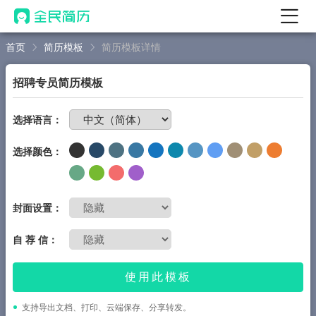
首页
简历模板
简历模板详情
首页
热门
AI 简历工具
招聘专员简历模板
AI 生成简历
免费制作简历
选择语言：
AI 优化简历
选择颜色：
AI 翻译简历
AI 诊断简历
AI 模拟面试
封面设置：
面试自我介绍
自 荐 信：
New
AI 职场工具
使用此模板
简历模板
支持导出文档、打印、云端保存、分享转发。