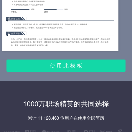
熟练掌握常用办公软件和新闻编辑软件
具备较强的组织能力和团队合作精神
精通
良好
计算机
英语
荣誉证书
英语四级，听说读写能力良好，能流利的用英语进行日常交流，能快速浏览英文文档和书籍；
通过全国计算机二级考试，熟练运用office等常用的办公软件。
自我评价
作为一名记者，我热爱新闻事业，对各个领域的新闻都保持着浓厚的兴趣。我具备扎实的新闻写作和采访技巧，能够快速准
确地获取信息并撰写稿件。我注重细节，对新闻报道的准确性和客观性有严格的要求。我希望能够加入贵公司，为传递真
实、客观、有价值的新闻信息贡献自己的力量。
使 用 此 模 板
1000万职场精英的共同选择
累计 11,128,463 位用户在使用全民简历