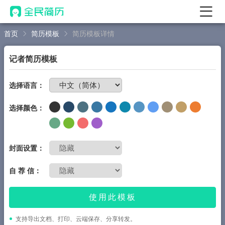
首页
简历模板
简历模板详情
首页
热门
AI 简历工具
记者简历模板
AI 生成简历
免费制作简历
选择语言：
AI 优化简历
选择颜色：
AI 翻译简历
AI 诊断简历
AI 模拟面试
封面设置：
面试自我介绍
自 荐 信：
New
AI 职场工具
使用此模板
简历模板
支持导出文档、打印、云端保存、分享转发。