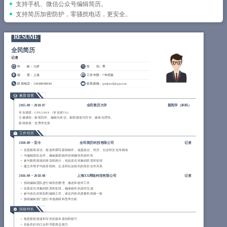
简历教程
支持手机、微信公众号编辑简历。
支持简历加密防护，零骚扰电话，更安全。
登录 / 注册
RESUME
全民简历
记者
年 龄
：33岁
性 别
：男
籍 贯
：上海
工作年限
：7年经验
联系电话
：15888888884
联系邮箱
：qmjianli@qq.com
教育背景
2015-09
~
2018-07
全民简历大学
新闻学（
本科
）
专业成绩：GPA 3.66/4 （专业前5%）
主修课程：新闻写作、编辑与采访、新闻报道与写作、媒体伦理等。
获得奖项：优秀学生奖
工作经历
2018-09
~
至今
全民简历科技有限公司
记者
负责新闻采访、报道和撰写新闻稿件，涵盖政治、经济、社会和文化等领域
与编辑团队合作，确保新闻稿件的准确性和及时性
参与新闻报道的策划和执行，包括采访对象的联系和安排
建立并维护与政府机构、企业和社会组织的良好合作关系
2016-09
~
2018-08
上海XX网络科技有限公司
记者
协助编辑团队进行稿件的整理、修改和校对工作
负责采访对象的联系和安排，确保稿件的及时完成
参与杂志的策划和编辑工作，保证内容的质量和风格一致
协助编辑部门进行市场调研和竞争分析
技能特长
熟悉新闻报道和写作的基本原则和技巧
具备良好的口头和书面表达能力