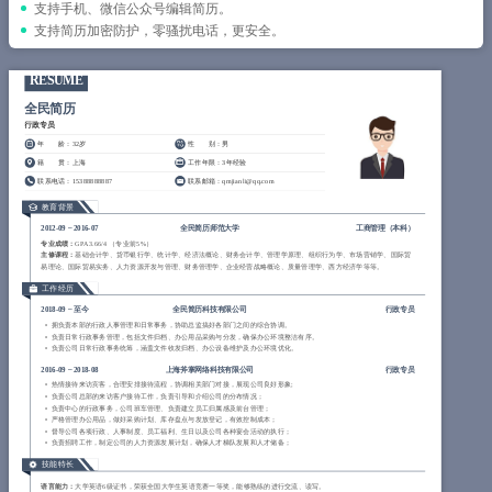
简历教程
支持手机、微信公众号编辑简历。
支持简历加密防护，零骚扰电话，更安全。
登录 / 注册
RESUME
全民简历
行政专员
年 龄
：32岁
性 别
：男
籍 贯
：上海
工作年限
：3年经验
联系电话
：15388888887
联系邮箱
：qmjianli@qq.com
教育背景
2012-09
~
2016-07
全民简历师范大学
工商管理（
本科
）
专业成绩：
GPA 3.66/4 （专业前5%）
主修课程：
基础会计学、货币银行学、统计学、经济法概论、财务会计学、管理学原理、组织行为学、市场营销学、国际贸
易理论、国际贸易实务、人力资源开发与管理、财务管理学、企业经营战略概论、质量管理学、西方经济学等等。
工作经历
2018-09
~
至今
全民简历科技有限公司
行政专员
拥负责本部的行政人事管理和日常事务，协助总监搞好各部门之间的综合协调。
负责日常行政事务管理，包括文件归档、办公用品采购与分发，确保办公环境整洁有序。
负责公司日常行政事务统筹，涵盖文件收发归档、办公设备维护及办公环境优化。
2016-09
~
2018-08
上海斧掌网络科技有限公司
行政专员
热情接待来访宾客，合理安排接待流程，协调相关部门对接，展现公司良好形象;
负责公司总部的来访客户接待工作，负责引导和介绍公司的分布情况；
负责中心的行政事务，公司班车管理、负责建立员工归属感及前台管理；
严格管理办公用品，做好采购计划、库存盘点与发放登记，有效控制成本；
督导公司各项行政、人事制度、员工福利、生日以及公司各种宴会活动的执行；
负责招聘工作，制定公司的人力资源发展计划，确保人才梯队发展和人才储备；
技能特长
语言能力：
大学英语6级证书，荣获全国大学生英语竞赛一等奖，能够熟练的进行交流、读写。