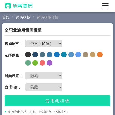
首页
简历模板
简历模板详情
首页
热门
AI 简历工具
全职业通用简历模板
AI 生成简历
免费制作简历
选择语言：
AI 优化简历
选择颜色：
AI 翻译简历
AI 诊断简历
AI 模拟面试
封面设置：
面试自我介绍
自 荐 信：
New
AI 职场工具
使用此模板
简历模板
支持导出文档、打印、云端保存、分享转发。