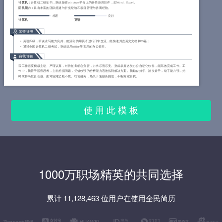
计算机：
计算机二级证书，熟练操作windows平台上的各类应用软件，如Word、Excel。
团队能力：
具有丰富的团队组建与扩充经验和项目管理与协调经验。
精通
良好
计算机
英语
荣誉证书
英语四级，听说读写能力良好，能流利的用英语进行日常交流，能快速浏览英文文档和书籍；
通过全国计算机二级考试，熟练运用office等常用的办公软件。
自我评价
我工作态度积极主动、严谨认真，对待任务细心负责，力求尽善尽美。熟练掌握各类办公自动化软件，能高效完成工作。工
作中，我善于观察思考，主动挖掘问题，凭借较强的分析能力迅速找到解决方案。我勤奋好学、踏实肯干，动手能力强，始
终秉持高度责任感。面对困难坚毅不拔、吃苦耐劳，热衷于迎接新挑战，不断突破自我。
使 用 此 模 板
1000万职场精英的共同选择
累计 11,128,463 位用户在使用全民简历