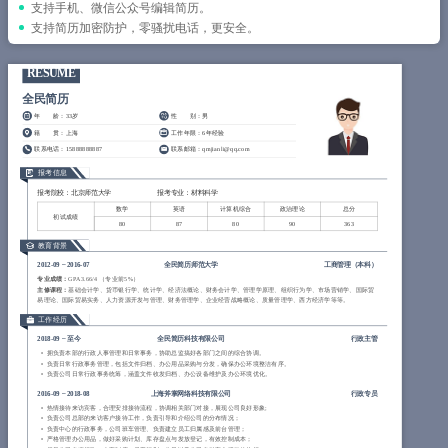
简历教程
支持手机、微信公众号编辑简历。
支持简历加密防护，零骚扰电话，更安全。
登录 / 注册
RESUME
全民简历
年 龄
：33岁
性 别
：男
籍 贯
：上海
工作年限
：6年经验
联系电话
：15888888887
联系邮箱
：qmjianli@qq.com
报考信息
报考院校：北京师范大学
报考专业：材料科学
数学
英语
计算机综合
政治理论
总分
初试成绩
80
87
80
90
363
教育背景
2012-09
~
2016-07
全民简历师范大学
工商管理（
本科
）
专业成绩：
GPA 3.66/4 （专业前5%）
主修课程：
基础会计学、货币银行学、统计学、经济法概论、财务会计学、管理学原理、组织行为学、市场营销学、国际贸
易理论、国际贸易实务、人力资源开发与管理、财务管理学、企业经营战略概论、质量管理学、西方经济学等等。
工作经历
2018-09
~
至今
全民简历科技有限公司
行政主管
拥负责本部的行政人事管理和日常事务，协助总监搞好各部门之间的综合协调。
负责日常行政事务管理，包括文件归档、办公用品采购与分发，确保办公环境整洁有序。
负责公司日常行政事务统筹，涵盖文件收发归档、办公设备维护及办公环境优化。
2016-09
~
2018-08
上海斧掌网络科技有限公司
行政专员
热情接待来访宾客，合理安排接待流程，协调相关部门对接，展现公司良好形象;
负责公司总部的来访客户接待工作，负责引导和介绍公司的分布情况；
负责中心的行政事务，公司班车管理、负责建立员工归属感及前台管理；
严格管理办公用品，做好采购计划、库存盘点与发放登记，有效控制成本；