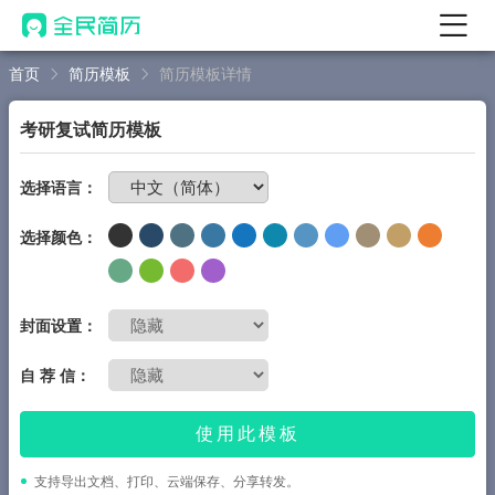
首页
简历模板
简历模板详情
首页
热门
AI 简历工具
考研复试简历模板
AI 生成简历
免费制作简历
选择语言：
AI 优化简历
选择颜色：
AI 翻译简历
AI 诊断简历
AI 模拟面试
封面设置：
面试自我介绍
自 荐 信：
New
AI 职场工具
使用此模板
简历模板
支持导出文档、打印、云端保存、分享转发。